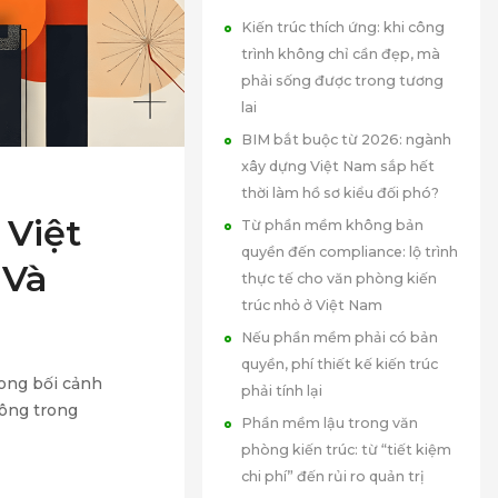
Kiến trúc thích ứng: khi công
trình không chỉ cần đẹp, mà
phải sống được trong tương
lai
BIM bắt buộc từ 2026: ngành
xây dựng Việt Nam sắp hết
thời làm hồ sơ kiểu đối phó?
 Việt
Từ phần mềm không bản
quyền đến compliance: lộ trình
 Và
thực tế cho văn phòng kiến
trúc nhỏ ở Việt Nam
Nếu phần mềm phải có bản
quyền, phí thiết kế kiến trúc
rong bối cảnh
phải tính lại
công trong
Phần mềm lậu trong văn
phòng kiến trúc: từ “tiết kiệm
chi phí” đến rủi ro quản trị